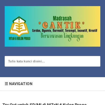
☰ NAVIGATION
Try Out untuk SD/MI di MTsN 6 Kulon Progo