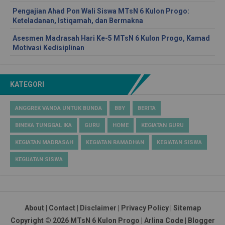
Pengajian Ahad Pon Wali Siswa MTsN 6 Kulon Progo:
Keteladanan, Istiqamah, dan Bermakna
Asesmen Madrasah Hari Ke-5 MTsN 6 Kulon Progo, Kamad
Motivasi Kedisiplinan
KATEGORI
ANGGREK VANDA UNTUK BUNDA
BBY
BERITA
BINEKA TUNGGAL IKA
GURU
HOME
KEGIATAN GURU
KEGIATAN MADRASAH
KEGIATAN RAMADHAN
KEGIATAN SISWA
KEGUATAN SISWA
About
|
Contact
|
Disclaimer
|
Privacy Policy
|
Sitemap
Copyright ©
2026
MTsN 6 Kulon Progo
|
Arlina Code
|
Blogger