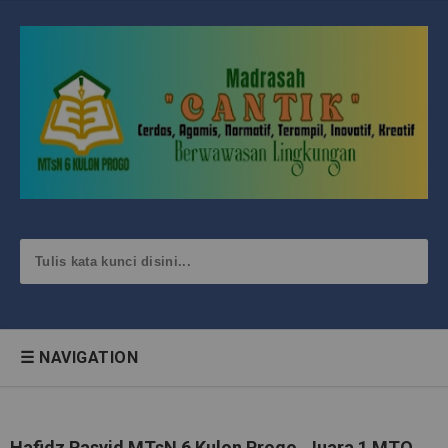
☰ NAVIGATION
Hafidz Rasyid MTsN 6 Kulon Progo, Juara 1 MTQ