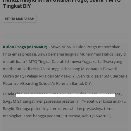
Tingkat DIY
BERITA MADRASAH
Kulon Progo (MTsN6KP)
– Siswa MTsN 6 Kulon Progo menorehkan
tinta emas prestasi. Siswa bernama lengkap Muhammad Hafidz Rasyid
meraih Juara 1 MTQ Tingkat Daerah Istimewa Yogyakarta. Siswa yang
masih duduk di kelas 7A ini unggul di cabang Musabaqah Tilawatil
Quran (MTQ) Pelajar MTs dan SMP se-DIY. Even itu digelar SMK Berbasis
Pesantren/Boarding School Ar Rahmah Bantul, DIY.
Di sela aktivitas madrasah, Kepala MTsN 6 Kulon Progo, H. Riza Faozi,
S.Ag., M.S.I. sangat mengapresiasi prestasi ini. "Hebat luar biasa anakku
Rasyid. Semoga potensinya terus terasah dan prestasinya terus
meningkat. Kami bangga padamu," tuturnya, Rabu (12/4/2023).