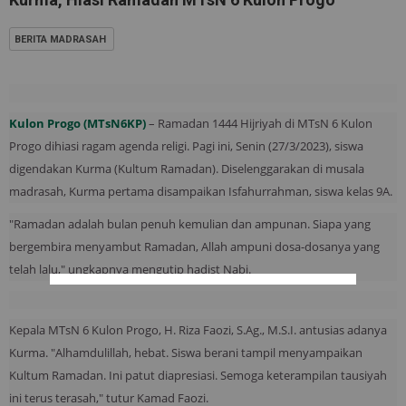
BERITA MADRASAH
Kulon Progo (MTsN6KP)
– Ramadan 1444 Hijriyah di MTsN 6 Kulon
Progo dihiasi ragam agenda religi. Pagi ini, Senin (27/3/2023), siswa
digendakan Kurma (Kultum Ramadan). Diselenggarakan di musala
madrasah, Kurma pertama disampaikan Isfahurrahman, siswa kelas 9A.
"Ramadan adalah bulan penuh kemulian dan ampunan. Siapa yang
bergembira menyambut Ramadan, Allah ampuni dosa-dosanya yang
telah lalu," ungkapnya mengutip hadist Nabi.
Kepala MTsN 6 Kulon Progo, H. Riza Faozi, S.Ag., M.S.I. antusias adanya
Kurma. "Alhamdulillah, hebat. Siswa berani tampil menyampaikan
Kultum Ramadan. Ini patut diapresiasi. Semoga keterampilan tausiyah
ini terus terasah," tutur Kamad Faozi.