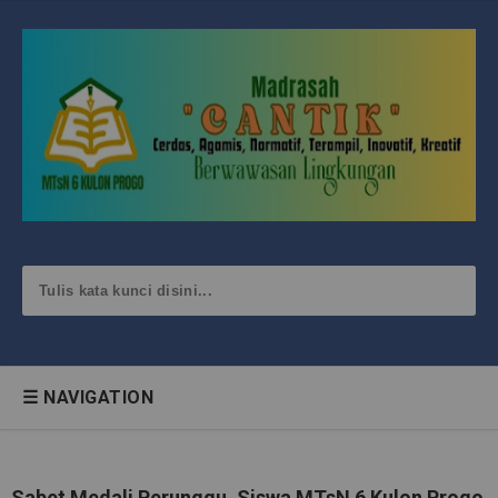
☰ NAVIGATION
Sabet Medali Perunggu, Siswa MTsN 6 Kulon Progo