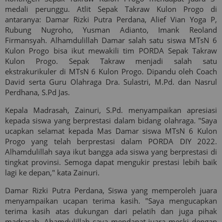
medali perunggu. Atlit Sepak Takraw Kulon Progo di
antaranya: Damar Rizki Putra Perdana, Alief Vian Yoga P,
Rubung Nugroho, Yusman Adianto, Imank Reoland
Firmansyah. Alhamdulillah Damar salah satu siswa MTsN 6
Kulon Progo bisa ikut mewakili tim PORDA Sepak Takraw
Kulon Progo. Sepak Takraw menjadi salah satu
ekstrakurikuler di MTsN 6 Kulon Progo. Dipandu oleh Coach
David serta Guru Olahraga Dra. Sulastri, M.Pd. dan Nasrul
Perdhana, S.Pd Jas.
Kepala Madrasah, Zainuri, S.Pd. menyampaikan apresiasi
kepada siswa yang berprestasi dalam bidang olahraga. "Saya
ucapkan selamat kepada Mas Damar siswa MTsN 6 Kulon
Progo yang telah berprestasi dalam PORDA DIY 2022.
Alhamdulillah saya ikut bangga ada siswa yang berprestasi di
tingkat provinsi. Semoga dapat mengukir prestasi lebih baik
lagi ke depan," kata Zainuri.
Damar Rizki Putra Perdana, Siswa yang memperoleh juara
menyampaikan ucapan terima kasih. "Saya mengucapkan
terima kasih atas dukungan dari pelatih dan juga pihak
madrasah. Ahamdulillah saya mendapat juara meski dengan