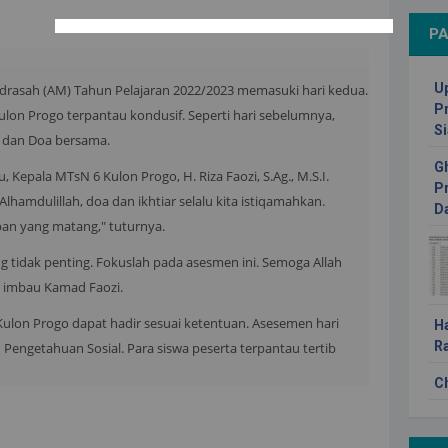
PA
U
rasah (AM) Tahun Pelajaran 2022/2023 memasuki hari kedua.
P
Kulon Progo terpantau kondusif. Seperti hari sebelumnya,
S
r, dan Doa bersama.
G
 Kepala MTsN 6 Kulon Progo, H. Riza Faozi, S.Ag., M.S.I.
P
hamdulillah, doa dan ikhtiar selalu kita istiqamahkan.
Da
an yang matang," tuturnya.
ng tidak penting. Fokuslah pada asesmen ini. Semoga Allah
" imbau Kamad Faozi.
ulon Progo dapat hadir sesuai ketentuan. Asesemen hari
H
R
 Pengetahuan Sosial. Para siswa peserta terpantau tertib
Ch