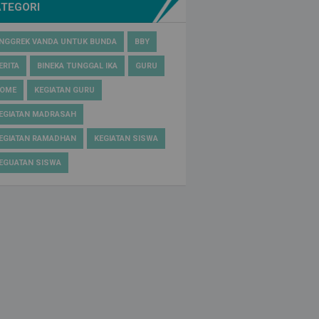
ATEGORI
NGGREK VANDA UNTUK BUNDA
BBY
ERITA
BINEKA TUNGGAL IKA
GURU
OME
KEGIATAN GURU
EGIATAN MADRASAH
EGIATAN RAMADHAN
KEGIATAN SISWA
EGUATAN SISWA