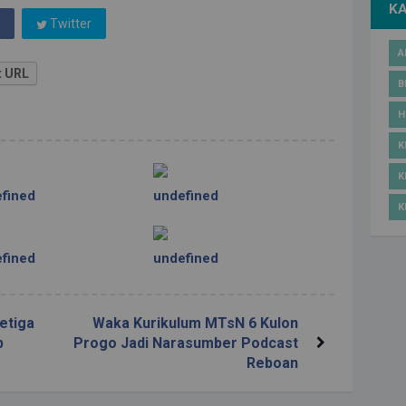
K
Twitter
A
t URL
B
H
K
K
fined
undefined
K
fined
undefined
etiga
Waka Kurikulum MTsN 6 Kulon
b
Progo Jadi Narasumber Podcast
Reboan